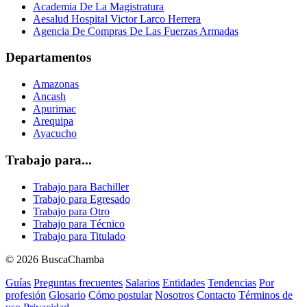
Academia De La Magistratura
Aesalud Hospital Victor Larco Herrera
Agencia De Compras De Las Fuerzas Armadas
Departamentos
Amazonas
Ancash
Apurimac
Arequipa
Ayacucho
Trabajo para...
Trabajo para Bachiller
Trabajo para Egresado
Trabajo para Otro
Trabajo para Técnico
Trabajo para Titulado
© 2026 BuscaChamba
Guías
Preguntas frecuentes
Salarios
Entidades
Tendencias
Por
profesión
Glosario
Cómo postular
Nosotros
Contacto
Términos de