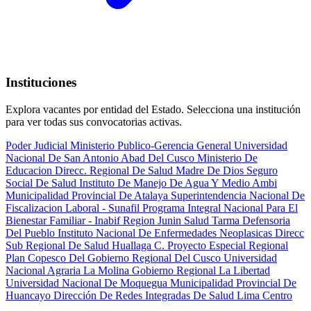
Instituciones
Explora vacantes por entidad del Estado. Selecciona una institución
para ver todas sus convocatorias activas.
Poder Judicial
Ministerio Publico-Gerencia General
Universidad
Nacional De San Antonio Abad Del Cusco
Ministerio De
Educacion
Direcc. Regional De Salud Madre De Dios
Seguro
Social De Salud
Instituto De Manejo De Agua Y Medio Ambi
Municipalidad Provincial De Atalaya
Superintendencia Nacional De
Fiscalizacion Laboral - Sunafil
Programa Integral Nacional Para El
Bienestar Familiar - Inabif
Region Junin Salud Tarma
Defensoria
Del Pueblo
Instituto Nacional De Enfermedades Neoplasicas
Direcc
Sub Regional De Salud Huallaga C.
Proyecto Especial Regional
Plan Copesco Del Gobierno Regional Del Cusco
Universidad
Nacional Agraria La Molina
Gobierno Regional La Libertad
Universidad Nacional De Moquegua
Municipalidad Provincial De
Huancayo
Dirección De Redes Integradas De Salud Lima Centro