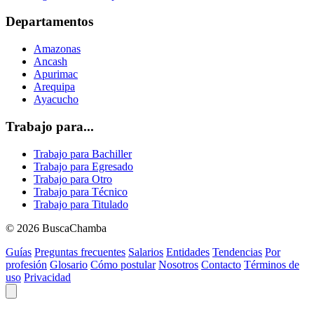
Departamentos
Amazonas
Ancash
Apurimac
Arequipa
Ayacucho
Trabajo para...
Trabajo para Bachiller
Trabajo para Egresado
Trabajo para Otro
Trabajo para Técnico
Trabajo para Titulado
© 2026 BuscaChamba
Guías
Preguntas frecuentes
Salarios
Entidades
Tendencias
Por
profesión
Glosario
Cómo postular
Nosotros
Contacto
Términos de
uso
Privacidad