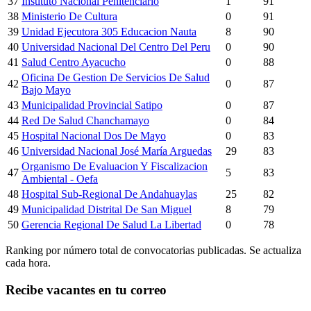
37
Instituto Nacional Penitenciario
1
91
38
Ministerio De Cultura
0
91
39
Unidad Ejecutora 305 Educacion Nauta
8
90
40
Universidad Nacional Del Centro Del Peru
0
90
41
Salud Centro Ayacucho
0
88
Oficina De Gestion De Servicios De Salud
42
0
87
Bajo Mayo
43
Municipalidad Provincial Satipo
0
87
44
Red De Salud Chanchamayo
0
84
45
Hospital Nacional Dos De Mayo
0
83
46
Universidad Nacional José María Arguedas
29
83
Organismo De Evaluacion Y Fiscalizacion
47
5
83
Ambiental - Oefa
48
Hospital Sub-Regional De Andahuaylas
25
82
49
Municipalidad Distrital De San Miguel
8
79
50
Gerencia Regional De Salud La Libertad
0
78
Ranking por número total de convocatorias publicadas. Se actualiza
cada hora.
Recibe vacantes en tu correo