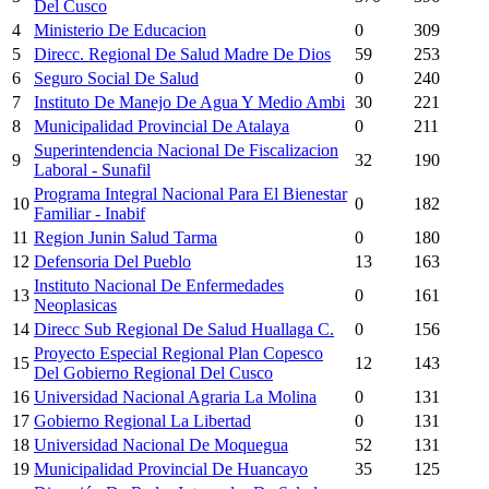
Del Cusco
4
Ministerio De Educacion
0
309
5
Direcc. Regional De Salud Madre De Dios
59
253
6
Seguro Social De Salud
0
240
7
Instituto De Manejo De Agua Y Medio Ambi
30
221
8
Municipalidad Provincial De Atalaya
0
211
Superintendencia Nacional De Fiscalizacion
9
32
190
Laboral - Sunafil
Programa Integral Nacional Para El Bienestar
10
0
182
Familiar - Inabif
11
Region Junin Salud Tarma
0
180
12
Defensoria Del Pueblo
13
163
Instituto Nacional De Enfermedades
13
0
161
Neoplasicas
14
Direcc Sub Regional De Salud Huallaga C.
0
156
Proyecto Especial Regional Plan Copesco
15
12
143
Del Gobierno Regional Del Cusco
16
Universidad Nacional Agraria La Molina
0
131
17
Gobierno Regional La Libertad
0
131
18
Universidad Nacional De Moquegua
52
131
19
Municipalidad Provincial De Huancayo
35
125