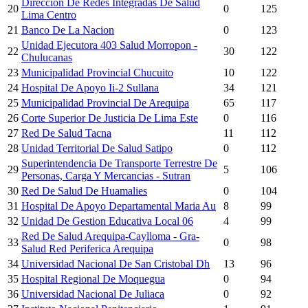
Dirección De Redes Integradas De Salud
20
0
125
Lima Centro
21
Banco De La Nacion
0
123
Unidad Ejecutora 403 Salud Morropon -
22
30
122
Chulucanas
23
Municipalidad Provincial Chucuito
10
122
24
Hospital De Apoyo Ii-2 Sullana
34
121
25
Municipalidad Provincial De Arequipa
65
117
26
Corte Superior De Justicia De Lima Este
0
116
27
Red De Salud Tacna
11
112
28
Unidad Territorial De Salud Satipo
0
112
Superintendencia De Transporte Terrestre De
29
5
106
Personas, Carga Y Mercancias - Sutran
30
Red De Salud De Huamalies
0
104
31
Hospital De Apoyo Departamental Maria Au
8
99
32
Unidad De Gestion Educativa Local 06
4
99
Red De Salud Arequipa-Caylloma - Gra-
33
0
98
Salud Red Periferica Arequipa
34
Universidad Nacional De San Cristobal Dh
13
96
35
Hospital Regional De Moquegua
0
94
36
Universidad Nacional De Juliaca
0
92