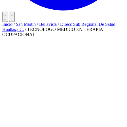
Inicio
/
San Martin
/
Bellavista
/
Direcc Sub Regional De Salud
Huallaga C.
/
TECNOLOGO MEDICO EN TERAPIA
OCUPACIONAL