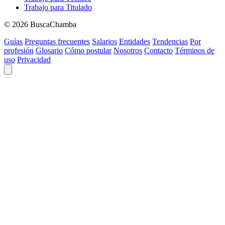
Trabajo para Titulado
© 2026 BuscaChamba
Guías
Preguntas frecuentes
Salarios
Entidades
Tendencias
Por
profesión
Glosario
Cómo postular
Nosotros
Contacto
Términos de
uso
Privacidad