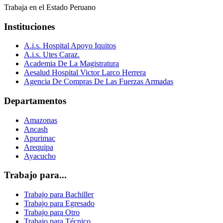
Trabaja en el Estado Peruano
Instituciones
A.i.s. Hospital Apoyo Iquitos
A.i.s. Utes Caraz.
Academia De La Magistratura
Aesalud Hospital Victor Larco Herrera
Agencia De Compras De Las Fuerzas Armadas
Departamentos
Amazonas
Ancash
Apurimac
Arequipa
Ayacucho
Trabajo para...
Trabajo para Bachiller
Trabajo para Egresado
Trabajo para Otro
Trabajo para Técnico