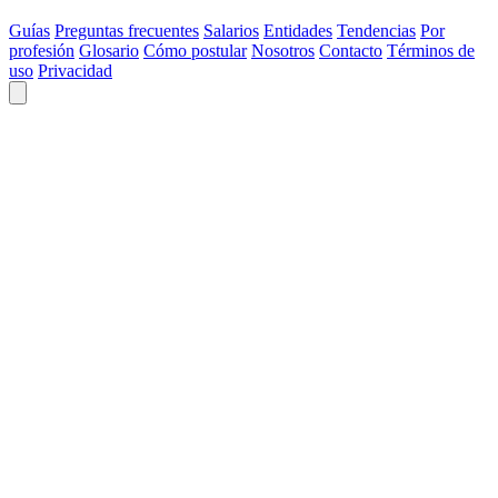
Guías
Preguntas frecuentes
Salarios
Entidades
Tendencias
Por
profesión
Glosario
Cómo postular
Nosotros
Contacto
Términos de
uso
Privacidad