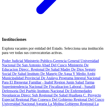
Instituciones
Explora vacantes por entidad del Estado. Selecciona una institución
para ver todas sus convocatorias activas.
Poder Judicial
Ministerio Publico-Gerencia General
Universidad
Nacional De San Antonio Abad Del Cusco
Ministerio De
Educacion
Direcc. Regional De Salud Madre De Dios
Seguro
Social De Salud
Instituto De Manejo De Agua Y Medio Ambi
Municipalidad Provincial De Atalaya
Programa Integral Nacional
Para El Bienestar Familiar - Inabif
Region Junin Salud Tarma
Superintendencia Nacional De Fiscalizacion Laboral - Sunafil
Defensoria Del Pueblo
Instituto Nacional De Enfermedades
Neoplasicas
Direcc Sub Regional De Salud Huallaga C.
Proyecto
Especial Regional Plan Copesco Del Gobierno Regional Del Cusco
Universidad Nacional Agraria La Molina
Gobierno Regional La