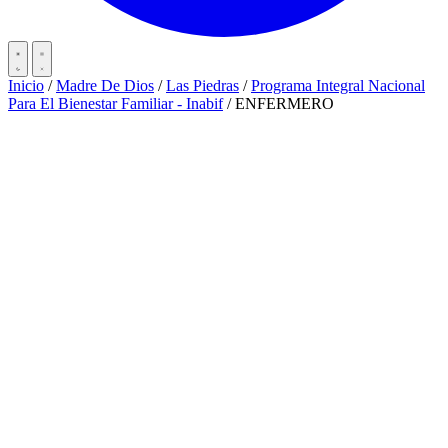
Inicio
/
Madre De Dios
/
Las Piedras
/
Programa Integral Nacional
Para El Bienestar Familiar - Inabif
/
ENFERMERO