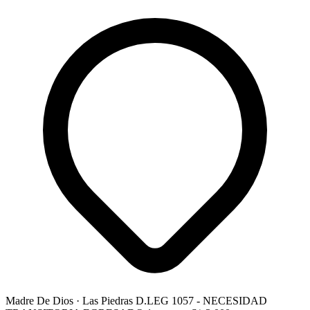
Madre De Dios
· Las Piedras
D.LEG 1057 - NECESIDAD