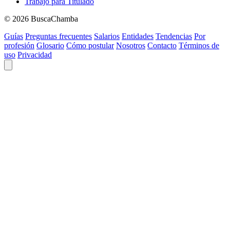
Trabajo para Titulado
© 2026 BuscaChamba
Guías
Preguntas frecuentes
Salarios
Entidades
Tendencias
Por
profesión
Glosario
Cómo postular
Nosotros
Contacto
Términos de
uso
Privacidad