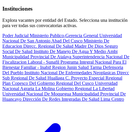
Instituciones
Explora vacantes por entidad del Estado. Selecciona una institución
para ver todas sus convocatorias activas.
Poder Judicial
Ministerio Publico-Gerencia General
Universidad
Nacional De San Antonio Abad Del Cusco
Ministerio De
Educacion
Direcc. Regional De Salud Madre De Dios
Seguro
Social De Salud
Instituto De Manejo De Agua Y Medio Ambi
Municipalidad Provincial De Atalaya
Superintendencia Nacional De
Fiscalizacion Laboral - Sunafil
Programa Integral Nacional Para El
Bienestar Familiar - Inabif
Region Junin Salud Tarma
Defensoria
Del Pueblo
Instituto Nacional De Enfermedades Neoplasicas
Direcc
Sub Regional De Salud Huallaga C.
Proyecto Especial Regional
Plan Copesco Del Gobierno Regional Del Cusco
Universidad
Nacional Agraria La Molina
Gobierno Regional La Libertad
Universidad Nacional De Moquegua
Municipalidad Provincial De
Huancayo
Dirección De Redes Integradas De Salud Lima Centro