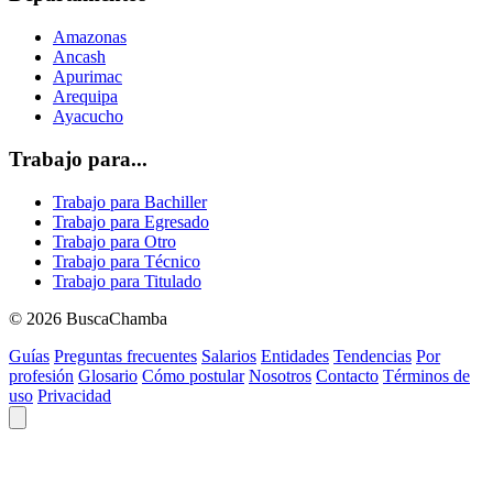
Amazonas
Ancash
Apurimac
Arequipa
Ayacucho
Trabajo para...
Trabajo para Bachiller
Trabajo para Egresado
Trabajo para Otro
Trabajo para Técnico
Trabajo para Titulado
© 2026 BuscaChamba
Guías
Preguntas frecuentes
Salarios
Entidades
Tendencias
Por
profesión
Glosario
Cómo postular
Nosotros
Contacto
Términos de
uso
Privacidad