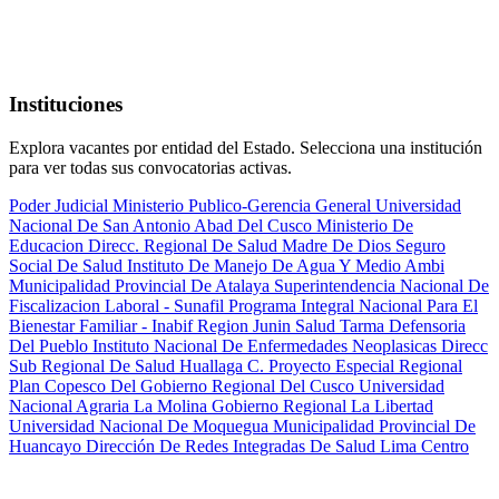
Instituciones
Explora vacantes por entidad del Estado. Selecciona una institución
para ver todas sus convocatorias activas.
Poder Judicial
Ministerio Publico-Gerencia General
Universidad
Nacional De San Antonio Abad Del Cusco
Ministerio De
Educacion
Direcc. Regional De Salud Madre De Dios
Seguro
Social De Salud
Instituto De Manejo De Agua Y Medio Ambi
Municipalidad Provincial De Atalaya
Superintendencia Nacional De
Fiscalizacion Laboral - Sunafil
Programa Integral Nacional Para El
Bienestar Familiar - Inabif
Region Junin Salud Tarma
Defensoria
Del Pueblo
Instituto Nacional De Enfermedades Neoplasicas
Direcc
Sub Regional De Salud Huallaga C.
Proyecto Especial Regional
Plan Copesco Del Gobierno Regional Del Cusco
Universidad
Nacional Agraria La Molina
Gobierno Regional La Libertad
Universidad Nacional De Moquegua
Municipalidad Provincial De
Huancayo
Dirección De Redes Integradas De Salud Lima Centro