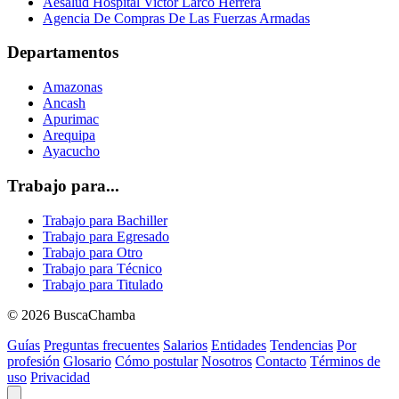
Aesalud Hospital Victor Larco Herrera
Agencia De Compras De Las Fuerzas Armadas
Departamentos
Amazonas
Ancash
Apurimac
Arequipa
Ayacucho
Trabajo para...
Trabajo para Bachiller
Trabajo para Egresado
Trabajo para Otro
Trabajo para Técnico
Trabajo para Titulado
© 2026 BuscaChamba
Guías
Preguntas frecuentes
Salarios
Entidades
Tendencias
Por
profesión
Glosario
Cómo postular
Nosotros
Contacto
Términos de
uso
Privacidad