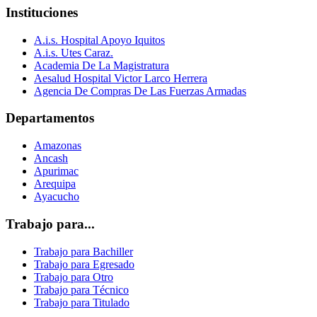
Instituciones
A.i.s. Hospital Apoyo Iquitos
A.i.s. Utes Caraz.
Academia De La Magistratura
Aesalud Hospital Victor Larco Herrera
Agencia De Compras De Las Fuerzas Armadas
Departamentos
Amazonas
Ancash
Apurimac
Arequipa
Ayacucho
Trabajo para...
Trabajo para Bachiller
Trabajo para Egresado
Trabajo para Otro
Trabajo para Técnico
Trabajo para Titulado