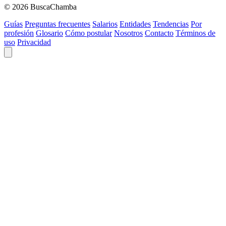
© 2026 BuscaChamba
Guías
Preguntas frecuentes
Salarios
Entidades
Tendencias
Por
profesión
Glosario
Cómo postular
Nosotros
Contacto
Términos de
uso
Privacidad