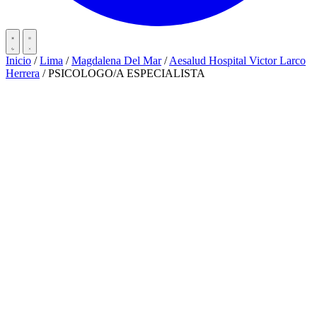
Inicio
/
Lima
/
Magdalena Del Mar
/
Aesalud Hospital Victor Larco
Herrera
/
PSICOLOGO/A ESPECIALISTA