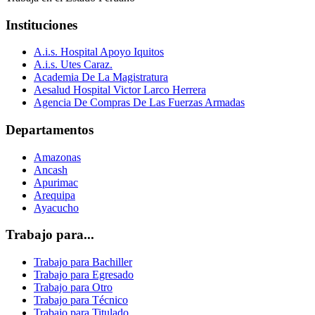
Instituciones
A.i.s. Hospital Apoyo Iquitos
A.i.s. Utes Caraz.
Academia De La Magistratura
Aesalud Hospital Victor Larco Herrera
Agencia De Compras De Las Fuerzas Armadas
Departamentos
Amazonas
Ancash
Apurimac
Arequipa
Ayacucho
Trabajo para...
Trabajo para Bachiller
Trabajo para Egresado
Trabajo para Otro
Trabajo para Técnico
Trabajo para Titulado