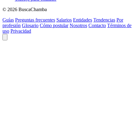
© 2026 BuscaChamba
Guías
Preguntas frecuentes
Salarios
Entidades
Tendencias
Por
profesión
Glosario
Cómo postular
Nosotros
Contacto
Términos de
uso
Privacidad