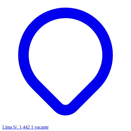
Lima
S/. 1,442
1 vacante