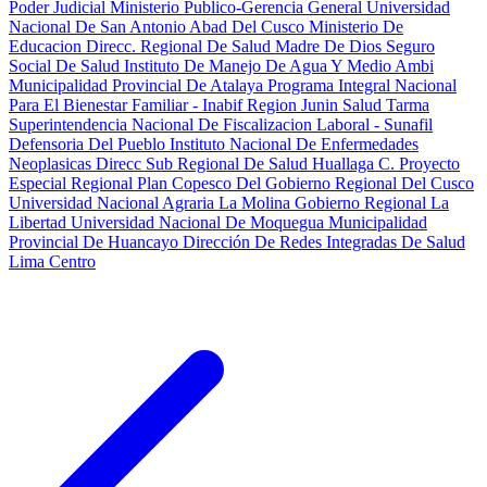
Poder Judicial
Ministerio Publico-Gerencia General
Universidad
Nacional De San Antonio Abad Del Cusco
Ministerio De
Educacion
Direcc. Regional De Salud Madre De Dios
Seguro
Social De Salud
Instituto De Manejo De Agua Y Medio Ambi
Municipalidad Provincial De Atalaya
Programa Integral Nacional
Para El Bienestar Familiar - Inabif
Region Junin Salud Tarma
Superintendencia Nacional De Fiscalizacion Laboral - Sunafil
Defensoria Del Pueblo
Instituto Nacional De Enfermedades
Neoplasicas
Direcc Sub Regional De Salud Huallaga C.
Proyecto
Especial Regional Plan Copesco Del Gobierno Regional Del Cusco
Universidad Nacional Agraria La Molina
Gobierno Regional La
Libertad
Universidad Nacional De Moquegua
Municipalidad
Provincial De Huancayo
Dirección De Redes Integradas De Salud
Lima Centro