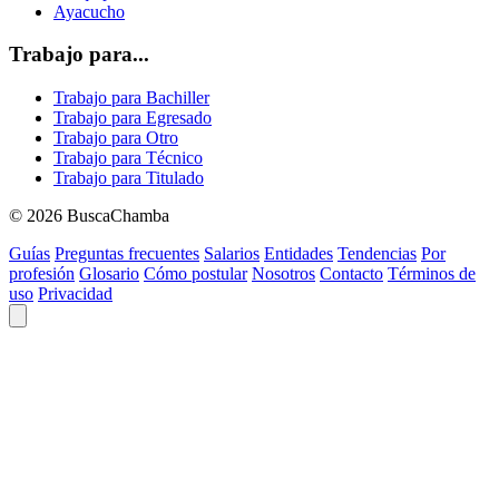
Ayacucho
Trabajo para...
Trabajo para Bachiller
Trabajo para Egresado
Trabajo para Otro
Trabajo para Técnico
Trabajo para Titulado
© 2026 BuscaChamba
Guías
Preguntas frecuentes
Salarios
Entidades
Tendencias
Por
profesión
Glosario
Cómo postular
Nosotros
Contacto
Términos de
uso
Privacidad