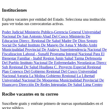
Instituciones
Explora vacantes por entidad del Estado. Selecciona una institución
para ver todas sus convocatorias activas.
Poder Judicial
Ministerio Publico-Gerencia General
Universidad
Nacional De San Antonio Abad Del Cusco
Ministerio De
Educacion
Direcc. Regional De Salud Madre De Dios
Seguro
Social De Salud
Instituto De Manejo De Agua Y Medio Ambi
Municipalidad Provincial De Atalaya
Superintendencia Nacional De
Fiscalizacion Laboral - Sunafil
Programa Integral Nacional Para El
Bienestar Familiar - Inabif
Region Junin Salud Tarma
Defensoria
Del Pueblo
Instituto Nacional De Enfermedades Neoplasicas
Direcc
Sub Regional De Salud Huallaga C.
Proyecto Especial Regional
Plan Copesco Del Gobierno Regional Del Cusco
Universidad
Nacional Agraria La Molina
Gobierno Regional La Libertad
Universidad Nacional De Moquegua
Municipalidad Provincial De
Huancayo
Dirección De Redes Integradas De Salud Lima Centro
Recibe vacantes en tu correo
Suscríbete gratis y entérate primero de nuevas oportunidades en el
sector público.