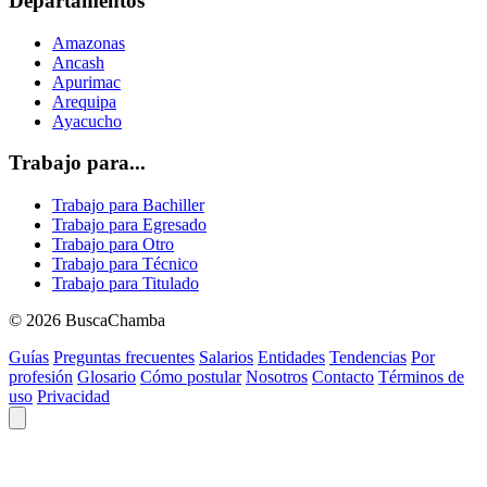
Departamentos
Amazonas
Ancash
Apurimac
Arequipa
Ayacucho
Trabajo para...
Trabajo para Bachiller
Trabajo para Egresado
Trabajo para Otro
Trabajo para Técnico
Trabajo para Titulado
© 2026 BuscaChamba
Guías
Preguntas frecuentes
Salarios
Entidades
Tendencias
Por
profesión
Glosario
Cómo postular
Nosotros
Contacto
Términos de
uso
Privacidad