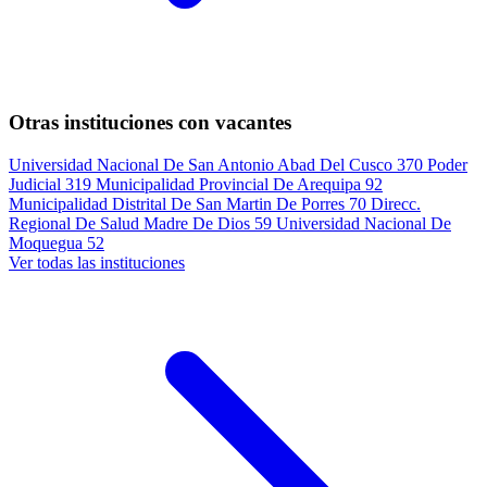
Otras instituciones con vacantes
Universidad Nacional De San Antonio Abad Del Cusco
370
Poder
Judicial
319
Municipalidad Provincial De Arequipa
92
Municipalidad Distrital De San Martin De Porres
70
Direcc.
Regional De Salud Madre De Dios
59
Universidad Nacional De
Moquegua
52
Ver todas las instituciones