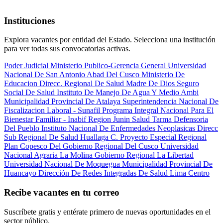
Instituciones
Explora vacantes por entidad del Estado. Selecciona una institución
para ver todas sus convocatorias activas.
Poder Judicial
Ministerio Publico-Gerencia General
Universidad
Nacional De San Antonio Abad Del Cusco
Ministerio De
Educacion
Direcc. Regional De Salud Madre De Dios
Seguro
Social De Salud
Instituto De Manejo De Agua Y Medio Ambi
Municipalidad Provincial De Atalaya
Superintendencia Nacional De
Fiscalizacion Laboral - Sunafil
Programa Integral Nacional Para El
Bienestar Familiar - Inabif
Region Junin Salud Tarma
Defensoria
Del Pueblo
Instituto Nacional De Enfermedades Neoplasicas
Direcc
Sub Regional De Salud Huallaga C.
Proyecto Especial Regional
Plan Copesco Del Gobierno Regional Del Cusco
Universidad
Nacional Agraria La Molina
Gobierno Regional La Libertad
Universidad Nacional De Moquegua
Municipalidad Provincial De
Huancayo
Dirección De Redes Integradas De Salud Lima Centro
Recibe vacantes en tu correo
Suscríbete gratis y entérate primero de nuevas oportunidades en el
sector público.