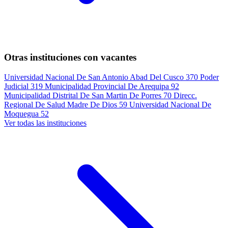
Otras instituciones con vacantes
Universidad Nacional De San Antonio Abad Del Cusco
370
Poder
Judicial
319
Municipalidad Provincial De Arequipa
92
Municipalidad Distrital De San Martin De Porres
70
Direcc.
Regional De Salud Madre De Dios
59
Universidad Nacional De
Moquegua
52
Ver todas las instituciones