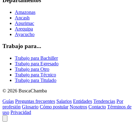
Departamentos
Amazonas
Ancash
Apurimac
Arequipa
Ayacucho
Trabajo para...
Trabajo para Bachiller
Trabajo para Egresado
Trabajo para Otro
Trabajo para Técnico
Trabajo para Titulado
© 2026 BuscaChamba
Guías
Preguntas frecuentes
Salarios
Entidades
Tendencias
Por
profesión
Glosario
Cómo postular
Nosotros
Contacto
Términos de
uso
Privacidad