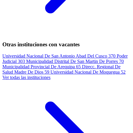
Otras instituciones con vacantes
Universidad Nacional De San Antonio Abad Del Cusco
370
Poder
Judicial
303
Municipalidad Distrital De San Martin De Porres
70
Municipalidad Provincial De Arequipa
65
Direcc. Regional De
Salud Madre De Dios
59
Universidad Nacional De Moquegua
52
Ver todas las instituciones