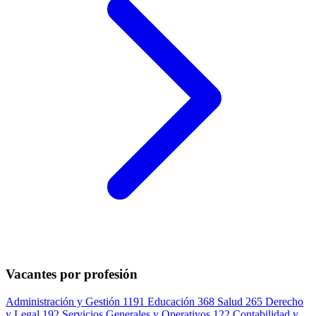
Vacantes por profesión
Administración y Gestión
1191
Educación
368
Salud
265
Derecho
y Legal
192
Servicios Generales y Operativos
122
Contabilidad y