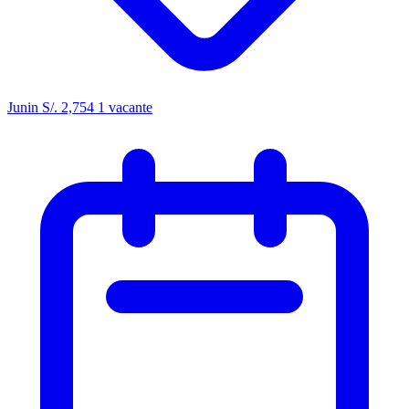
Junin
S/. 2,754
1 vacante