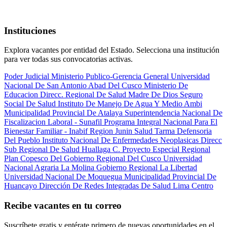
Instituciones
Explora vacantes por entidad del Estado. Selecciona una institución
para ver todas sus convocatorias activas.
Poder Judicial
Ministerio Publico-Gerencia General
Universidad
Nacional De San Antonio Abad Del Cusco
Ministerio De
Educacion
Direcc. Regional De Salud Madre De Dios
Seguro
Social De Salud
Instituto De Manejo De Agua Y Medio Ambi
Municipalidad Provincial De Atalaya
Superintendencia Nacional De
Fiscalizacion Laboral - Sunafil
Programa Integral Nacional Para El
Bienestar Familiar - Inabif
Region Junin Salud Tarma
Defensoria
Del Pueblo
Instituto Nacional De Enfermedades Neoplasicas
Direcc
Sub Regional De Salud Huallaga C.
Proyecto Especial Regional
Plan Copesco Del Gobierno Regional Del Cusco
Universidad
Nacional Agraria La Molina
Gobierno Regional La Libertad
Universidad Nacional De Moquegua
Municipalidad Provincial De
Huancayo
Dirección De Redes Integradas De Salud Lima Centro
Recibe vacantes en tu correo
Suscríbete gratis y entérate primero de nuevas oportunidades en el