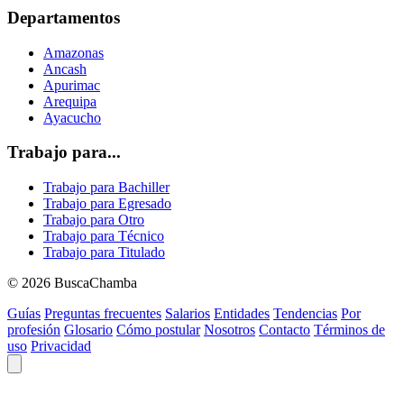
Departamentos
Amazonas
Ancash
Apurimac
Arequipa
Ayacucho
Trabajo para...
Trabajo para Bachiller
Trabajo para Egresado
Trabajo para Otro
Trabajo para Técnico
Trabajo para Titulado
© 2026 BuscaChamba
Guías
Preguntas frecuentes
Salarios
Entidades
Tendencias
Por
profesión
Glosario
Cómo postular
Nosotros
Contacto
Términos de
uso
Privacidad