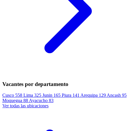
Vacantes por departamento
Cusco
558
Lima
325
Junin
165
Piura
141
Arequipa
129
Ancash
95
Moquegua
88
Ayacucho
83
Ver todas las ubicaciones