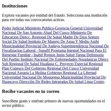
Instituciones
Explora vacantes por entidad del Estado. Selecciona una institución
para ver todas sus convocatorias activas.
Poder Judicial
Ministerio Publico-Gerencia General
Universidad
Nacional De San Antonio Abad Del Cusco
Ministerio De
Educacion
Direcc. Regional De Salud Madre De Dios
Seguro
Social De Salud
Instituto De Manejo De Agua Y Medio Ambi
Municipalidad Provincial De Atalaya
Superintendencia Nacional De
Fiscalizacion Laboral - Sunafil
Programa Integral Nacional Para El
Bienestar Familiar - Inabif
Region Junin Salud Tarma
Defensoria
Del Pueblo
Instituto Nacional De Enfermedades Neoplasicas
Direcc
Sub Regional De Salud Huallaga C.
Proyecto Especial Regional
Plan Copesco Del Gobierno Regional Del Cusco
Universidad
Nacional Agraria La Molina
Gobierno Regional La Libertad
Universidad Nacional De Moquegua
Municipalidad Provincial De
Huancayo
Dirección De Redes Integradas De Salud Lima Centro
Recibe vacantes en tu correo
Suscríbete gratis y entérate primero de nuevas oportunidades en el
sector público.