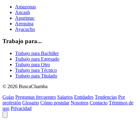
Amazonas
Ancash
Apurimac
Arequipa
Ayacucho
Trabajo para...
Trabajo para Bachiller
Trabajo para Egresado
Trabajo para Otro
Trabajo para Técnico
Trabajo para Titulado
© 2026 BuscaChamba
Guías
Preguntas frecuentes
Salarios
Entidades
Tendencias
Por
profesión
Glosario
Cómo postular
Nosotros
Contacto
Términos de
uso
Privacidad