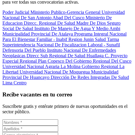
para ver todas sus convocatorias activas.
Poder Judicial
Ministerio Publico-Gerencia General
Universidad
Nacional De San Antonio Abad Del Cusco
Ministerio De
Educacion
Direcc. Regional De Salud Madre De Dios
Seguro
Social De Salud
Instituto De Manejo De Agua Y Medio Ambi
Municipalidad Provincial De Atalaya
Programa Integral Nacional
Para El Bienestar Familiar - Inabif
Region Junin Salud Tarma
Superintendencia Nacional De Fiscalizacion Laboral - Sunafil
Defensoria Del Pueblo
Instituto Nacional De Enfermedades
Neoplasicas
Direcc Sub Regional De Salud Huallaga C.
Proyecto
Especial Regional Plan Copesco Del Gobierno Regional Del Cusco
Universidad Nacional Agraria La Molina
Gobierno Regional La
Libertad
Universidad Nacional De Moquegua
Municipalidad
Provincial De Huancayo
Dirección De Redes Integradas De Salud
Lima Centro
Recibe vacantes en tu correo
Suscríbete gratis y entérate primero de nuevas oportunidades en el
sector público.