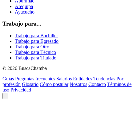
Apurimac
Arequipa
Ayacucho
Trabajo para...
Trabajo para Bachiller
Trabajo para Egresado
Trabajo para Otro
Trabajo para Técnico
Trabajo para Titulado
© 2026 BuscaChamba
Guías
Preguntas frecuentes
Salarios
Entidades
Tendencias
Por
profesión
Glosario
Cómo postular
Nosotros
Contacto
Términos de
uso
Privacidad