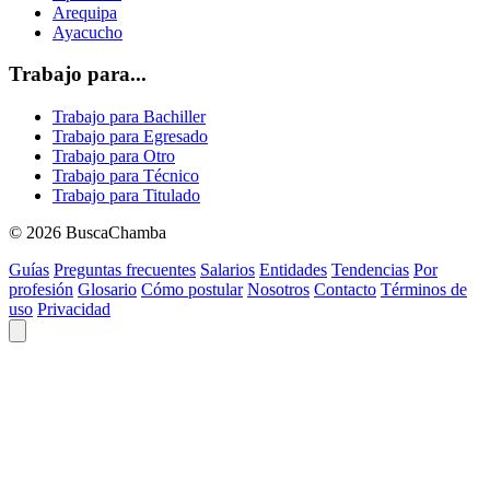
Arequipa
Ayacucho
Trabajo para...
Trabajo para Bachiller
Trabajo para Egresado
Trabajo para Otro
Trabajo para Técnico
Trabajo para Titulado
© 2026 BuscaChamba
Guías
Preguntas frecuentes
Salarios
Entidades
Tendencias
Por
profesión
Glosario
Cómo postular
Nosotros
Contacto
Términos de
uso
Privacidad