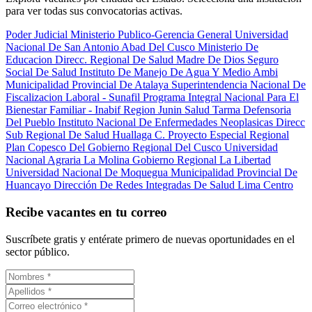
para ver todas sus convocatorias activas.
Poder Judicial
Ministerio Publico-Gerencia General
Universidad
Nacional De San Antonio Abad Del Cusco
Ministerio De
Educacion
Direcc. Regional De Salud Madre De Dios
Seguro
Social De Salud
Instituto De Manejo De Agua Y Medio Ambi
Municipalidad Provincial De Atalaya
Superintendencia Nacional De
Fiscalizacion Laboral - Sunafil
Programa Integral Nacional Para El
Bienestar Familiar - Inabif
Region Junin Salud Tarma
Defensoria
Del Pueblo
Instituto Nacional De Enfermedades Neoplasicas
Direcc
Sub Regional De Salud Huallaga C.
Proyecto Especial Regional
Plan Copesco Del Gobierno Regional Del Cusco
Universidad
Nacional Agraria La Molina
Gobierno Regional La Libertad
Universidad Nacional De Moquegua
Municipalidad Provincial De
Huancayo
Dirección De Redes Integradas De Salud Lima Centro
Recibe vacantes en tu correo
Suscríbete gratis y entérate primero de nuevas oportunidades en el
sector público.