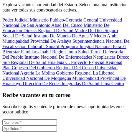
Explora vacantes por entidad del Estado. Selecciona una institución
para ver todas sus convocatorias activas.
Poder Judicial
Ministerio Publico-Gerencia General
Universidad
Nacional De San Antonio Abad Del Cusco
Ministerio De
Educacion
Direcc. Regional De Salud Madre De Dios
Seguro
Social De Salud
Instituto De Manejo De Agua Y Medio Ambi
Municipalidad Provincial De Atalaya
Superintendencia Nacional De
Fiscalizacion Laboral - Sunafil
Programa Integral Nacional Para El
Bienestar Familiar - Inabif
Region Junin Salud Tarma
Defensoria
Del Pueblo
Instituto Nacional De Enfermedades Neoplasicas
Direcc
Sub Regional De Salud Huallaga C.
Proyecto Especial Regional
Plan Copesco Del Gobierno Regional Del Cusco
Universidad
Nacional Agraria La Molina
Gobierno Regional La Libertad
Universidad Nacional De Moquegua
Municipalidad Provincial De
Huancayo
Dirección De Redes Integradas De Salud Lima Centro
Recibe vacantes en tu correo
Suscríbete gratis y entérate primero de nuevas oportunidades en el
sector público.