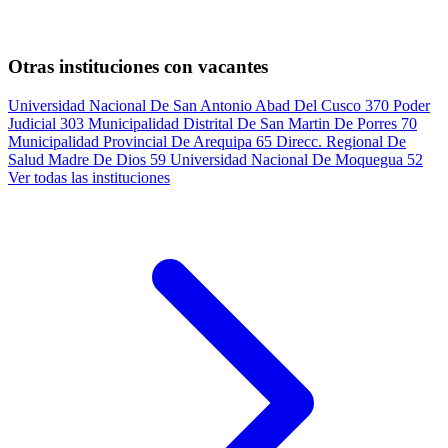
Otras instituciones con vacantes
Universidad Nacional De San Antonio Abad Del Cusco
370
Poder
Judicial
303
Municipalidad Distrital De San Martin De Porres
70
Municipalidad Provincial De Arequipa
65
Direcc. Regional De
Salud Madre De Dios
59
Universidad Nacional De Moquegua
52
Ver todas las instituciones