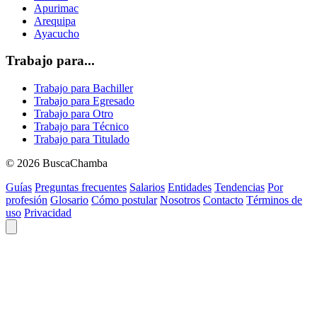
Apurimac
Arequipa
Ayacucho
Trabajo para...
Trabajo para Bachiller
Trabajo para Egresado
Trabajo para Otro
Trabajo para Técnico
Trabajo para Titulado
© 2026 BuscaChamba
Guías
Preguntas frecuentes
Salarios
Entidades
Tendencias
Por
profesión
Glosario
Cómo postular
Nosotros
Contacto
Términos de
uso
Privacidad