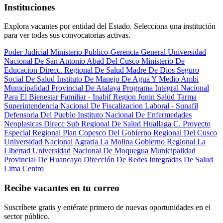
Instituciones
Explora vacantes por entidad del Estado. Selecciona una institución
para ver todas sus convocatorias activas.
Poder Judicial
Ministerio Publico-Gerencia General
Universidad
Nacional De San Antonio Abad Del Cusco
Ministerio De
Educacion
Direcc. Regional De Salud Madre De Dios
Seguro
Social De Salud
Instituto De Manejo De Agua Y Medio Ambi
Municipalidad Provincial De Atalaya
Programa Integral Nacional
Para El Bienestar Familiar - Inabif
Region Junin Salud Tarma
Superintendencia Nacional De Fiscalizacion Laboral - Sunafil
Defensoria Del Pueblo
Instituto Nacional De Enfermedades
Neoplasicas
Direcc Sub Regional De Salud Huallaga C.
Proyecto
Especial Regional Plan Copesco Del Gobierno Regional Del Cusco
Universidad Nacional Agraria La Molina
Gobierno Regional La
Libertad
Universidad Nacional De Moquegua
Municipalidad
Provincial De Huancayo
Dirección De Redes Integradas De Salud
Lima Centro
Recibe vacantes en tu correo
Suscríbete gratis y entérate primero de nuevas oportunidades en el
sector público.