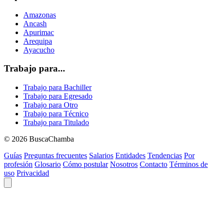
Amazonas
Ancash
Apurimac
Arequipa
Ayacucho
Trabajo para...
Trabajo para Bachiller
Trabajo para Egresado
Trabajo para Otro
Trabajo para Técnico
Trabajo para Titulado
© 2026 BuscaChamba
Guías
Preguntas frecuentes
Salarios
Entidades
Tendencias
Por
profesión
Glosario
Cómo postular
Nosotros
Contacto
Términos de
uso
Privacidad