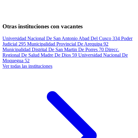
Otras instituciones con vacantes
Universidad Nacional De San Antonio Abad Del Cusco
334
Poder
Judicial
295
Municipalidad Provincial De Arequipa
92
Municipalidad Distrital De San Martin De Porres
70
Direcc.
Regional De Salud Madre De Dios
59
Universidad Nacional De
Moquegua
52
Ver todas las instituciones