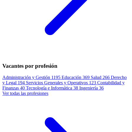
Vacantes por profesión
Administración y Gestión
1195
Educación
369
Salud
266
Derecho
y Legal
194
Servicios Generales y Operativos
123
Contabilidad y
Finanzas
40
Tecnología e Informática
38
Ingeniería
36
Ver todas las profesiones