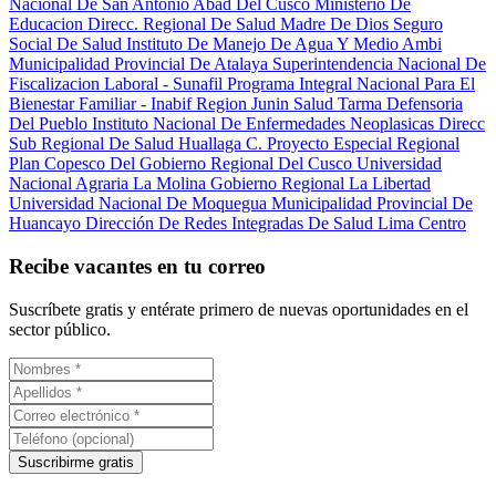
Nacional De San Antonio Abad Del Cusco
Ministerio De
Educacion
Direcc. Regional De Salud Madre De Dios
Seguro
Social De Salud
Instituto De Manejo De Agua Y Medio Ambi
Municipalidad Provincial De Atalaya
Superintendencia Nacional De
Fiscalizacion Laboral - Sunafil
Programa Integral Nacional Para El
Bienestar Familiar - Inabif
Region Junin Salud Tarma
Defensoria
Del Pueblo
Instituto Nacional De Enfermedades Neoplasicas
Direcc
Sub Regional De Salud Huallaga C.
Proyecto Especial Regional
Plan Copesco Del Gobierno Regional Del Cusco
Universidad
Nacional Agraria La Molina
Gobierno Regional La Libertad
Universidad Nacional De Moquegua
Municipalidad Provincial De
Huancayo
Dirección De Redes Integradas De Salud Lima Centro
Recibe vacantes en tu correo
Suscríbete gratis y entérate primero de nuevas oportunidades en el
sector público.
Suscribirme gratis