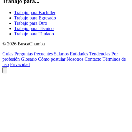
Trabajo para...
Trabajo para Bachiller
Trabajo para Egresado
Trabajo para Otro
Trabajo para Técnico
Trabajo para Titulado
© 2026 BuscaChamba
Guías
Preguntas frecuentes
Salarios
Entidades
Tendencias
Por
profesión
Glosario
Cómo postular
Nosotros
Contacto
Términos de
uso
Privacidad