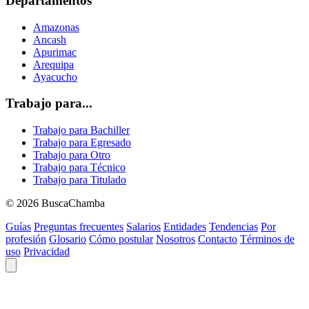
Departamentos
Amazonas
Ancash
Apurimac
Arequipa
Ayacucho
Trabajo para...
Trabajo para Bachiller
Trabajo para Egresado
Trabajo para Otro
Trabajo para Técnico
Trabajo para Titulado
© 2026 BuscaChamba
Guías
Preguntas frecuentes
Salarios
Entidades
Tendencias
Por
profesión
Glosario
Cómo postular
Nosotros
Contacto
Términos de
uso
Privacidad