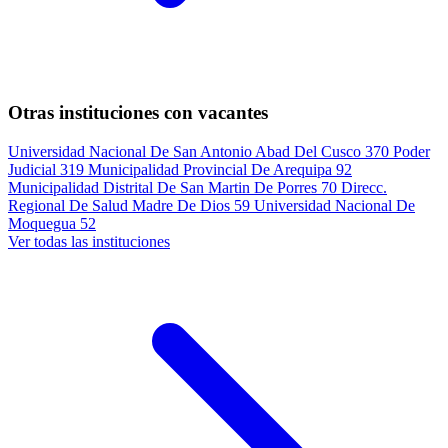
Otras instituciones con vacantes
Universidad Nacional De San Antonio Abad Del Cusco
370
Poder
Judicial
319
Municipalidad Provincial De Arequipa
92
Municipalidad Distrital De San Martin De Porres
70
Direcc.
Regional De Salud Madre De Dios
59
Universidad Nacional De
Moquegua
52
Ver todas las instituciones