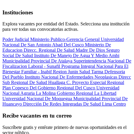
Instituciones
Explora vacantes por entidad del Estado. Selecciona una institución
para ver todas sus convocatorias activas.
Poder Judicial
Ministerio Publico-Gerencia General
Universidad
Nacional De San Antonio Abad Del Cusco
Ministerio De
Educacion
Direcc. Regional De Salud Madre De Dios
Seguro
Social De Salud
Instituto De Manejo De Agua Y Medio Ambi
Municipalidad Provincial De Atalaya
Superintendencia Nacional De
Fiscalizacion Laboral - Sunafil
Programa Integral Nacional Para El
Bienestar Familiar - Inabif
Region Junin Salud Tarma
Defensoria
Del Pueblo
Instituto Nacional De Enfermedades Neoplasicas
Direcc
Sub Regional De Salud Huallaga C.
Proyecto Especial Regional
Plan Copesco Del Gobierno Regional Del Cusco
Universidad
Nacional Agraria La Molina
Gobierno Regional La Libertad
Universidad Nacional De Moquegua
Municipalidad Provincial De
Huancayo
Dirección De Redes Integradas De Salud Lima Centro
Recibe vacantes en tu correo
Suscríbete gratis y entérate primero de nuevas oportunidades en el
sector público.