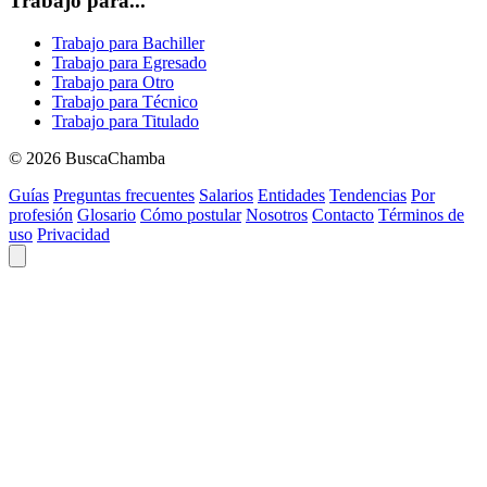
Trabajo para...
Trabajo para Bachiller
Trabajo para Egresado
Trabajo para Otro
Trabajo para Técnico
Trabajo para Titulado
© 2026 BuscaChamba
Guías
Preguntas frecuentes
Salarios
Entidades
Tendencias
Por
profesión
Glosario
Cómo postular
Nosotros
Contacto
Términos de
uso
Privacidad