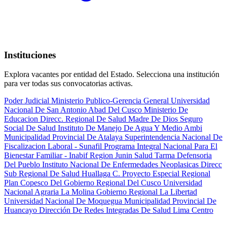
Instituciones
Explora vacantes por entidad del Estado. Selecciona una institución
para ver todas sus convocatorias activas.
Poder Judicial
Ministerio Publico-Gerencia General
Universidad
Nacional De San Antonio Abad Del Cusco
Ministerio De
Educacion
Direcc. Regional De Salud Madre De Dios
Seguro
Social De Salud
Instituto De Manejo De Agua Y Medio Ambi
Municipalidad Provincial De Atalaya
Superintendencia Nacional De
Fiscalizacion Laboral - Sunafil
Programa Integral Nacional Para El
Bienestar Familiar - Inabif
Region Junin Salud Tarma
Defensoria
Del Pueblo
Instituto Nacional De Enfermedades Neoplasicas
Direcc
Sub Regional De Salud Huallaga C.
Proyecto Especial Regional
Plan Copesco Del Gobierno Regional Del Cusco
Universidad
Nacional Agraria La Molina
Gobierno Regional La Libertad
Universidad Nacional De Moquegua
Municipalidad Provincial De
Huancayo
Dirección De Redes Integradas De Salud Lima Centro