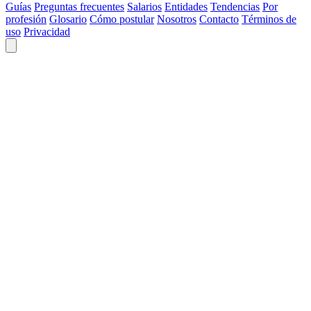
Guías
Preguntas frecuentes
Salarios
Entidades
Tendencias
Por
profesión
Glosario
Cómo postular
Nosotros
Contacto
Términos de
uso
Privacidad