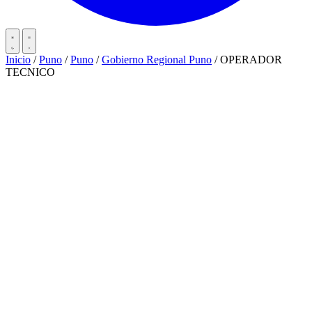
Inicio
/
Puno
/
Puno
/
Gobierno Regional Puno
/
OPERADOR
TECNICO