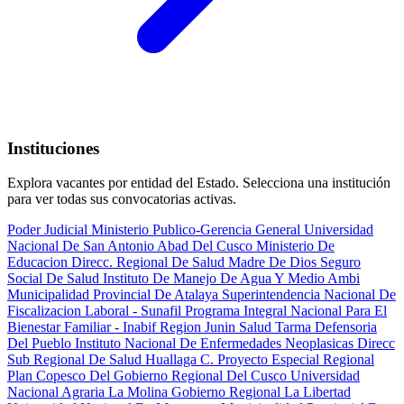
Instituciones
Explora vacantes por entidad del Estado. Selecciona una institución
para ver todas sus convocatorias activas.
Poder Judicial
Ministerio Publico-Gerencia General
Universidad
Nacional De San Antonio Abad Del Cusco
Ministerio De
Educacion
Direcc. Regional De Salud Madre De Dios
Seguro
Social De Salud
Instituto De Manejo De Agua Y Medio Ambi
Municipalidad Provincial De Atalaya
Superintendencia Nacional De
Fiscalizacion Laboral - Sunafil
Programa Integral Nacional Para El
Bienestar Familiar - Inabif
Region Junin Salud Tarma
Defensoria
Del Pueblo
Instituto Nacional De Enfermedades Neoplasicas
Direcc
Sub Regional De Salud Huallaga C.
Proyecto Especial Regional
Plan Copesco Del Gobierno Regional Del Cusco
Universidad
Nacional Agraria La Molina
Gobierno Regional La Libertad