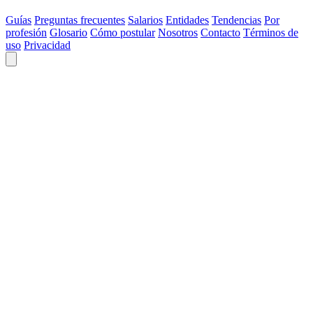
Guías
Preguntas frecuentes
Salarios
Entidades
Tendencias
Por
profesión
Glosario
Cómo postular
Nosotros
Contacto
Términos de
uso
Privacidad