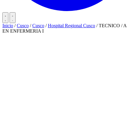
Inicio
/
Cusco
/
Cusco
/
Hospital Regional Cusco
/
TECNICO / A
EN ENFERMERIA I