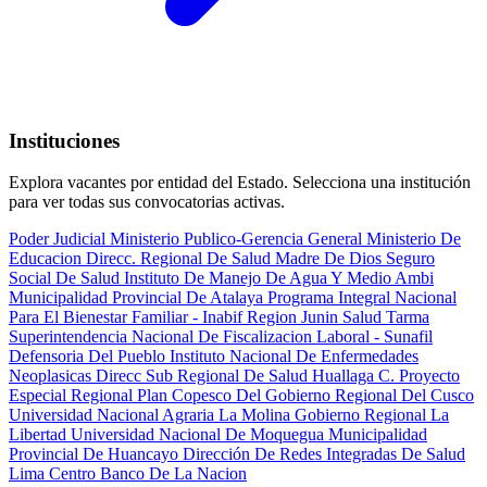
Instituciones
Explora vacantes por entidad del Estado. Selecciona una institución
para ver todas sus convocatorias activas.
Poder Judicial
Ministerio Publico-Gerencia General
Ministerio De
Educacion
Direcc. Regional De Salud Madre De Dios
Seguro
Social De Salud
Instituto De Manejo De Agua Y Medio Ambi
Municipalidad Provincial De Atalaya
Programa Integral Nacional
Para El Bienestar Familiar - Inabif
Region Junin Salud Tarma
Superintendencia Nacional De Fiscalizacion Laboral - Sunafil
Defensoria Del Pueblo
Instituto Nacional De Enfermedades
Neoplasicas
Direcc Sub Regional De Salud Huallaga C.
Proyecto
Especial Regional Plan Copesco Del Gobierno Regional Del Cusco
Universidad Nacional Agraria La Molina
Gobierno Regional La
Libertad
Universidad Nacional De Moquegua
Municipalidad
Provincial De Huancayo
Dirección De Redes Integradas De Salud
Lima Centro
Banco De La Nacion