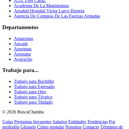
A.i.s. Utes Caraz.
Academia De La Magistratura
Aesalud Hospital Victor Larco Herrera
Agencia De Compras De Las Fuerzas Armadas
Departamentos
Amazonas
Ancash
Apurimac
Arequipa
Ayacucho
Trabajo para...
Trabajo para Bachiller
Trabajo para Egresado
Trabajo para Otro
Trabajo para Técnico
Trabajo para Titulado
© 2026 BuscaChamba
Guías
Preguntas frecuentes
Salarios
Entidades
Tendencias
Por
profesión
Glosario
Cómo postular
Nosotros
Contacto
Términos de