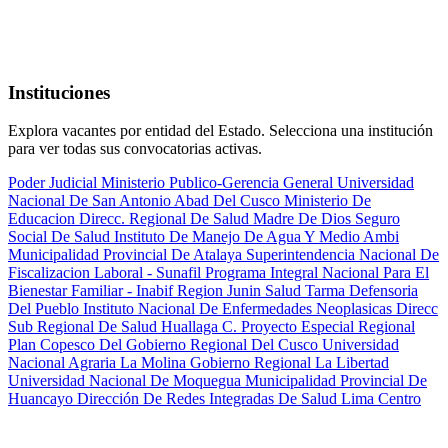
Instituciones
Explora vacantes por entidad del Estado. Selecciona una institución
para ver todas sus convocatorias activas.
Poder Judicial
Ministerio Publico-Gerencia General
Universidad
Nacional De San Antonio Abad Del Cusco
Ministerio De
Educacion
Direcc. Regional De Salud Madre De Dios
Seguro
Social De Salud
Instituto De Manejo De Agua Y Medio Ambi
Municipalidad Provincial De Atalaya
Superintendencia Nacional De
Fiscalizacion Laboral - Sunafil
Programa Integral Nacional Para El
Bienestar Familiar - Inabif
Region Junin Salud Tarma
Defensoria
Del Pueblo
Instituto Nacional De Enfermedades Neoplasicas
Direcc
Sub Regional De Salud Huallaga C.
Proyecto Especial Regional
Plan Copesco Del Gobierno Regional Del Cusco
Universidad
Nacional Agraria La Molina
Gobierno Regional La Libertad
Universidad Nacional De Moquegua
Municipalidad Provincial De
Huancayo
Dirección De Redes Integradas De Salud Lima Centro