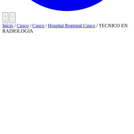
Inicio
/
Cusco
/
Cusco
/
Hospital Regional Cusco
/
TECNICO EN
RADIOLOGIA