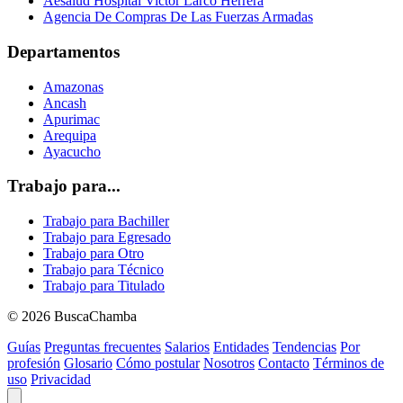
Aesalud Hospital Victor Larco Herrera
Agencia De Compras De Las Fuerzas Armadas
Departamentos
Amazonas
Ancash
Apurimac
Arequipa
Ayacucho
Trabajo para...
Trabajo para Bachiller
Trabajo para Egresado
Trabajo para Otro
Trabajo para Técnico
Trabajo para Titulado
© 2026 BuscaChamba
Guías
Preguntas frecuentes
Salarios
Entidades
Tendencias
Por
profesión
Glosario
Cómo postular
Nosotros
Contacto
Términos de
uso
Privacidad