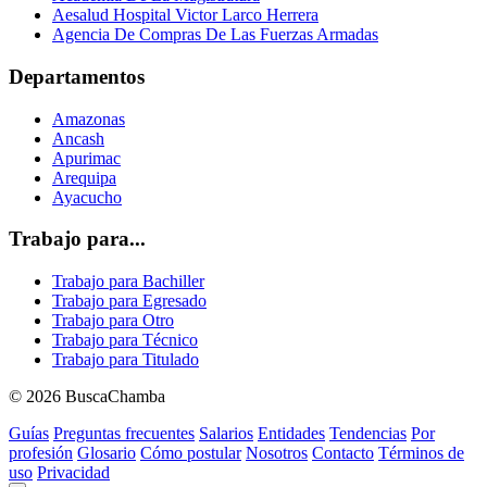
Aesalud Hospital Victor Larco Herrera
Agencia De Compras De Las Fuerzas Armadas
Departamentos
Amazonas
Ancash
Apurimac
Arequipa
Ayacucho
Trabajo para...
Trabajo para Bachiller
Trabajo para Egresado
Trabajo para Otro
Trabajo para Técnico
Trabajo para Titulado
© 2026 BuscaChamba
Guías
Preguntas frecuentes
Salarios
Entidades
Tendencias
Por
profesión
Glosario
Cómo postular
Nosotros
Contacto
Términos de
uso
Privacidad