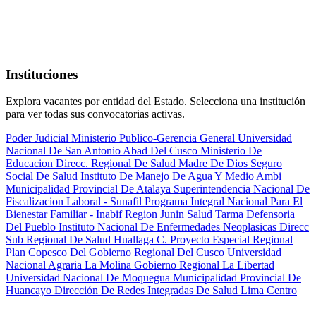
Instituciones
Explora vacantes por entidad del Estado. Selecciona una institución
para ver todas sus convocatorias activas.
Poder Judicial
Ministerio Publico-Gerencia General
Universidad
Nacional De San Antonio Abad Del Cusco
Ministerio De
Educacion
Direcc. Regional De Salud Madre De Dios
Seguro
Social De Salud
Instituto De Manejo De Agua Y Medio Ambi
Municipalidad Provincial De Atalaya
Superintendencia Nacional De
Fiscalizacion Laboral - Sunafil
Programa Integral Nacional Para El
Bienestar Familiar - Inabif
Region Junin Salud Tarma
Defensoria
Del Pueblo
Instituto Nacional De Enfermedades Neoplasicas
Direcc
Sub Regional De Salud Huallaga C.
Proyecto Especial Regional
Plan Copesco Del Gobierno Regional Del Cusco
Universidad
Nacional Agraria La Molina
Gobierno Regional La Libertad
Universidad Nacional De Moquegua
Municipalidad Provincial De
Huancayo
Dirección De Redes Integradas De Salud Lima Centro