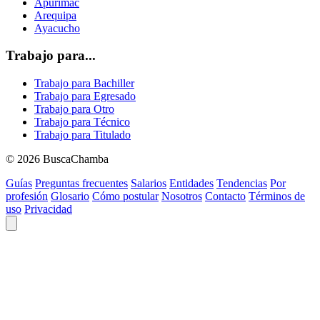
Apurimac
Arequipa
Ayacucho
Trabajo para...
Trabajo para Bachiller
Trabajo para Egresado
Trabajo para Otro
Trabajo para Técnico
Trabajo para Titulado
© 2026 BuscaChamba
Guías
Preguntas frecuentes
Salarios
Entidades
Tendencias
Por
profesión
Glosario
Cómo postular
Nosotros
Contacto
Términos de
uso
Privacidad