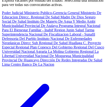
Explora vacantes por entidad del Estado. Selecciona una institución
para ver todas sus convocatorias activas.
Poder Judicial
Ministerio Publico-Gerencia General
Ministerio De
Educacion
Direcc. Regional De Salud Madre De Dios
Seguro
Social De Salud
Instituto De Manejo De Agua Y Medio Ambi
Municipalidad Provincial De Atalaya
Programa Integral Nacional
Para El Bienestar Familiar - Inabif
Region Junin Salud Tarma
Superintendencia Nacional De Fiscalizacion Laboral - Sunafil
Defensoria Del Pueblo
Instituto Nacional De Enfermedades
Neoplasicas
Direcc Sub Regional De Salud Huallaga C.
Proyecto
Especial Regional Plan Copesco Del Gobierno Regional Del Cusco
Universidad Nacional Agraria La Molina
Gobierno Regional La
Libertad
Universidad Nacional De Moquegua
Municipalidad
Provincial De Huancayo
Dirección De Redes Integradas De Salud
Lima Centro
Banco De La Nacion