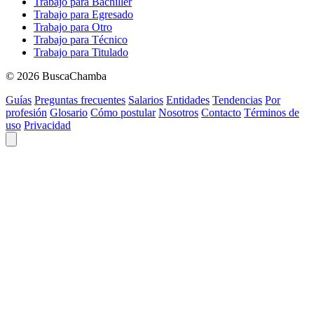
Trabajo para Bachiller
Trabajo para Egresado
Trabajo para Otro
Trabajo para Técnico
Trabajo para Titulado
© 2026 BuscaChamba
Guías
Preguntas frecuentes
Salarios
Entidades
Tendencias
Por
profesión
Glosario
Cómo postular
Nosotros
Contacto
Términos de
uso
Privacidad