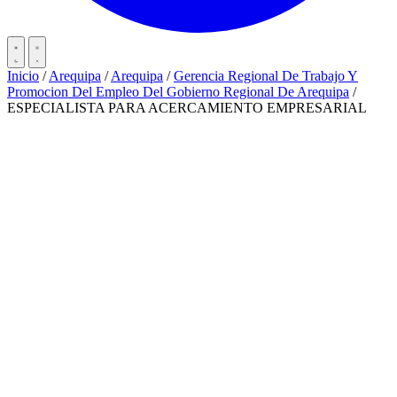
Inicio
/
Arequipa
/
Arequipa
/
Gerencia Regional De Trabajo Y
Promocion Del Empleo Del Gobierno Regional De Arequipa
/
ESPECIALISTA PARA ACERCAMIENTO EMPRESARIAL